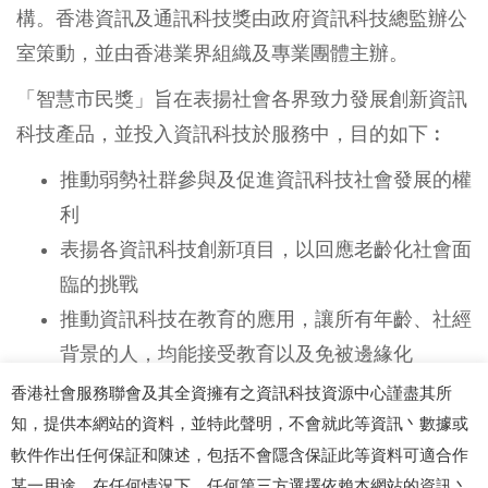
構。香港資訊及通訊科技獎由政府資訊科技總監辦公
室策動，並由香港業界組織及專業團體主辦。
「智慧市民獎」旨在表揚社會各界致力發展創新資訊
科技產品，並投入資訊科技於服務中，目的如下︰
推動弱勢社群參與及促進資訊科技社會發展的權
利
表揚各資訊科技創新項目，以回應老齡化社會面
臨的挑戰
推動資訊科技在教育的應用，讓所有年齡、社經
背景的人，均能接受教育以及免被邊緣化
香港社會服務聯會及其全資擁有之資訊科技資源中心謹盡其所
如欲了解「智慧市民獎」的詳情及最新資訊請瀏
知，提供本網站的資料，並特此聲明，不會就此等資訊丶數據或
覽
http://ictaward.hkcss.org.hk/
。
軟件作出任何保証和陳述，包括不會隱含保証此等資料可適合作
某一用途。在任何情況下，任何第三方選擇依賴本網站的資訊丶