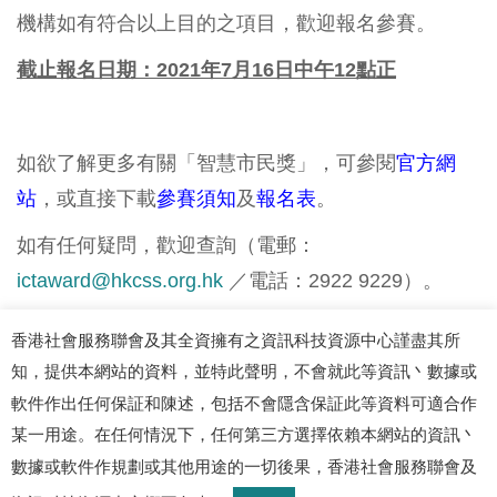
機構如有符合以上目的之項目，歡迎報名參賽。
截止報名日期：
2021
年
7
月
16
日中午
12
點正
如欲了解更多有關「智慧市民獎」，可參閱
官方網
站
，或直接下載
參賽須知
及
報名表
。
如有任何疑問，歡迎查詢（電郵：
ictaward@hkcss.org.hk
／電話：2922 9229）。
香港社會服務聯會及其全資擁有之資訊科技資源中心謹盡其所
知，提供本網站的資料，並特此聲明，不會就此等資訊丶數據或
軟件作出任何保証和陳述，包括不會隱含保証此等資料可適合作
某一用途。在任何情況下，任何第三方選擇依賴本網站的資訊丶
數據或軟件作規劃或其他用途的一切後果，香港社會服務聯會及
© 2026 資訊科技資源中心. 版權所有