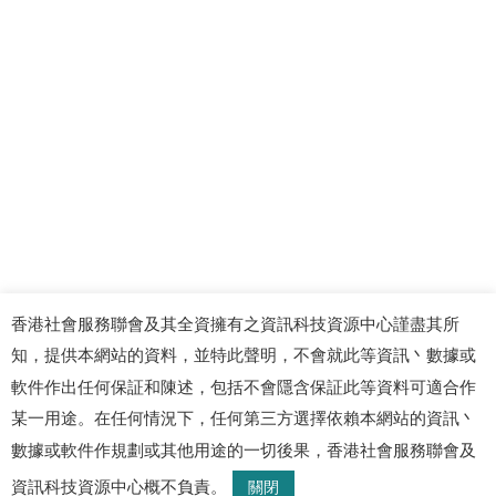
香港社會服務聯會及其全資擁有之資訊科技資源中心謹盡其所
知，提供本網站的資料，並特此聲明，不會就此等資訊丶數據或
軟件作出任何保証和陳述，包括不會隱含保証此等資料可適合作
某一用途。在任何情況下，任何第三方選擇依賴本網站的資訊丶
數據或軟件作規劃或其他用途的一切後果，香港社會服務聯會及
© 2026 資訊科技資源中心. 版權所有
資訊科技資源中心概不負責。
關閉