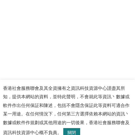
香港社會服務聯會及其全資擁有之資訊科技資源中心謹盡其所
知，提供本網站的資料，並特此聲明，不會就此等資訊丶數據或
軟件作出任何保証和陳述，包括不會隱含保証此等資料可適合作
某一用途。在任何情況下，任何第三方選擇依賴本網站的資訊丶
數據或軟件作規劃或其他用途的一切後果，香港社會服務聯會及
© 2026 資訊科技資源中心. 版權所有
資訊科技資源中心概不負責。
關閉