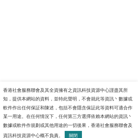
香港社會服務聯會及其全資擁有之資訊科技資源中心謹盡其所
知，提供本網站的資料，並特此聲明，不會就此等資訊丶數據或
軟件作出任何保証和陳述，包括不會隱含保証此等資料可適合作
某一用途。在任何情況下，任何第三方選擇依賴本網站的資訊丶
數據或軟件作規劃或其他用途的一切後果，香港社會服務聯會及
© 2026 資訊科技資源中心. 版權所有
資訊科技資源中心概不負責。
關閉