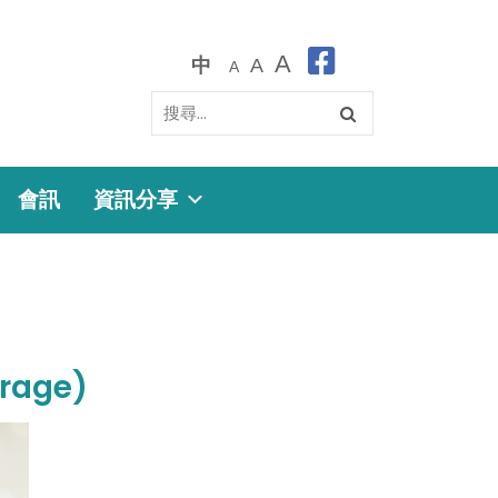
A
中
A
A
會訊
資訊分享
age)