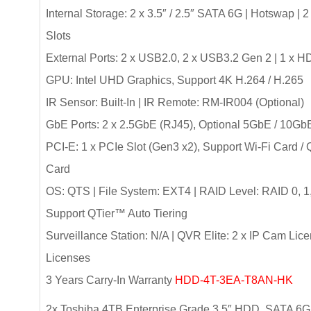
Internal Storage: 2 x 3.5″ / 2.5″ SATA 6G | Hotswap 
Slots
External Ports: 2 x USB2.0, 2 x USB3.2 Gen 2 | 1 x H
GPU: Intel UHD Graphics, Support 4K H.264 / H.265
IR Sensor: Built-In | IR Remote: RM-IR004 (Optional)
GbE Ports: 2 x 2.5GbE (RJ45), Optional 5GbE / 10Gb
PCI-E: 1 x PCIe Slot (Gen3 x2), Support Wi-Fi Card 
Card
OS: QTS | File System: EXT4 | RAID Level: RAID 0, 1, 
Support QTier™ Auto Tiering
Surveillance Station: N/A | QVR Elite: 2 x IP Cam Lic
Licenses
3 Years Carry-In Warranty
HDD-4T-3EA-T8AN-HK
2x Toshiba 4TB Enterprise Grade 3.5″ HDD, SATA 6G I