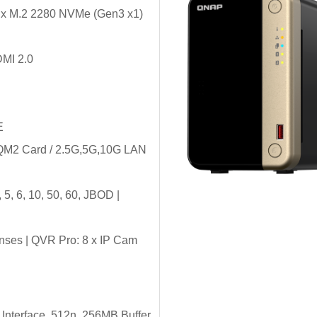
| 2 x M.2 2280 NVMe (Gen3 x1)
DMI 2.0
E
/ QM2 Card / 2.5G,5G,10G LAN
5, 6, 10, 50, 60, JBOD |
enses | QVR Pro: 8 x IP Cam
nterface, 512n, 256MB Buffer,