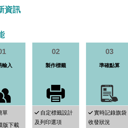
新資訊
能
01
02
03
易輸入
製作標籤
準確點算
簡單
自定標籤設計
實時記錄旗袋
及列印選項
收發狀況
模版下載