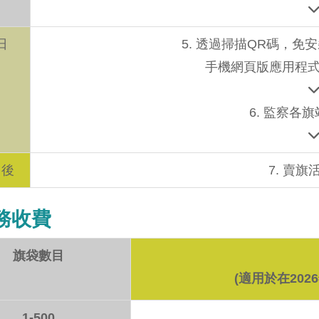
日
5. 透過掃描QR碼，
手機網頁版應用程
6. 監察各
日後
7. 賣旗
務收費
旗袋數目
(適用於在20
1-500