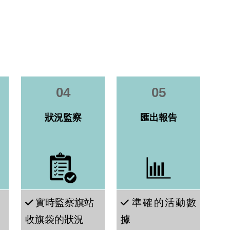
04
05
狀況監察
匯出報告
實時監察旗站
準確的活動數
收旗袋的
狀況
據