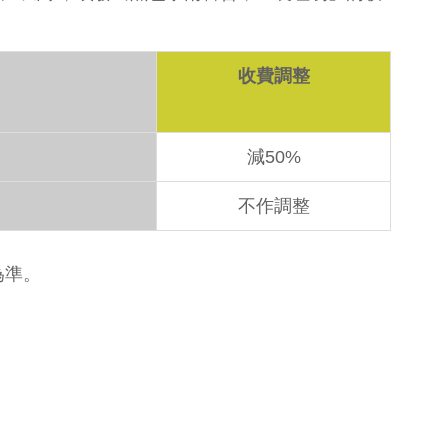
收費調整
減50%
不作調整
為準。