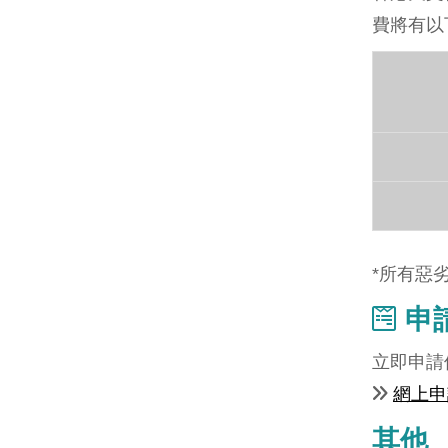
費將有以
*所有惡
申
立即申請
網上申
其他