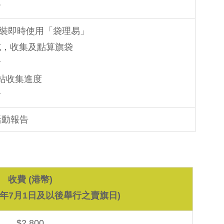
免安裝即時使用「袋理易」
式，收集及點算旗袋
旗站收集進度
活動報告
收費 (港幣)
26年7月1日及以後舉行之賣旗日)
$2,800