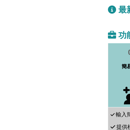
最
功
簡
輸入
提供