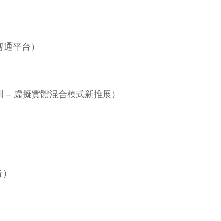
樂智通平台）
專業培訓 – 虛擬實體混合模式新推展）
者）