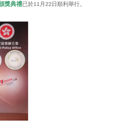
頒獎典
禮
已於11月22日順利舉行。