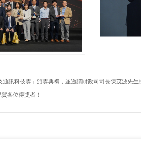
訊及通訊科技獎」頒獎典禮，並邀請財政司司長陳茂波先
祝賀各位得獎者！