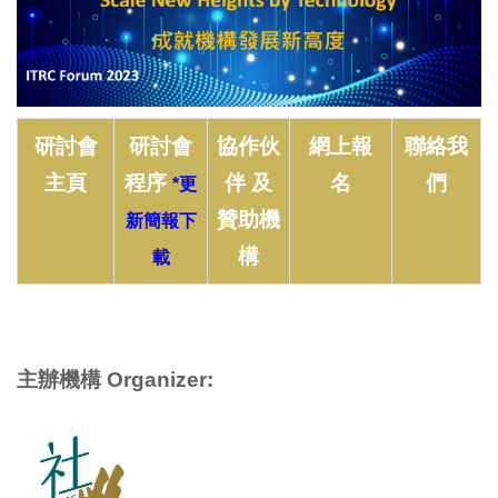
研討會
研討會
協作伙
網上報
聯絡我
主頁
程序
伴 及
名
們
*更
贊助機
新簡報下
構
載
主辦機構 Organizer: