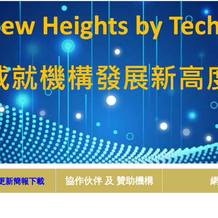
協作伙伴 及 贊助機構
*更新簡報下載