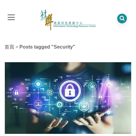
首頁
>
Posts tagged "Security"