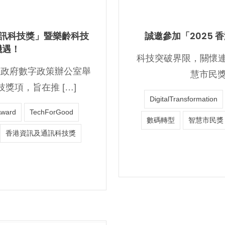
通訊科技獎」暨樂齡科技
誠邀參加「2025
機遇！
科技突破界限，關懷連
區政府數字政策辦公室舉
慧市民獎
獎項，旨在推 […]
DigitalTransformation
Award
TechForGood
數碼轉型
智慧市民獎
香港資訊及通訊科技獎