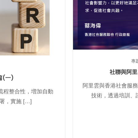
專
社聯與阿里
篇(一)
阿里雲與香港社會服務
業務流程整合性，増加自動
技術，透過培訓、諮
，實施 […]