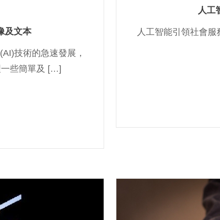
人工
像及文本
人工智能引領社會服務進入新領
AI)技術的急速發展，
些簡單及 […]