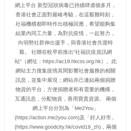
網上平台 新型冠狀病毒已持續肆虐個多月，
香港社會正面對嚴峻考驗，在這艱難時刻，
社福機構都即時作出積極回應，希望能夠集
結業內同工力量，為對抗疫情，一起努力，
向弱勢社群伸出援手，與香港社會共渡時
艱。 社聯在較早前推出“社福抗疫資訊網
站”（網址：https://ac19.hkcss.org.hk）。此
網站主力搜集疫情其間影響社會服務的相關
訊息，並集中展現；網站亦己連結兩個捐贈
物資的平台，方便捐贈者和有需要的機構，
互通訊息，分配物資，善用寶貴資源。 兩個
網上平台分別為「Me2You」
(https://action.me2you.com)及「好人好市」
(https://www.goodcity.hk/covid19_zh)，兩個