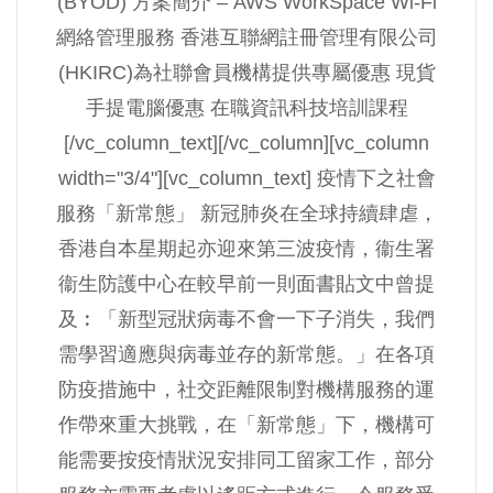
(BYOD) 方案簡介 – AWS WorkSpace Wi-Fi
網絡管理服務 香港互聯網註冊管理有限公司
(HKIRC)為社聯會員機構提供專屬優惠 現貨
手提電腦優惠 在職資訊科技培訓課程
[/vc_column_text][/vc_column][vc_column
width="3/4"][vc_column_text] 疫情下之社會
服務「新常態」 新冠肺炎在全球持續肆虐，
香港自本星期起亦迎來第三波疫情，衞生署
衞生防護中心在較早前一則面書貼文中曾提
及︰「新型冠狀病毒不會一下子消失，我們
需學習適應與病毒並存的新常態。」在各項
防疫措施中，社交距離限制對機構服務的運
作帶來重大挑戰，在「新常態」下，機構可
能需要按疫情狀況安排同工留家工作，部分