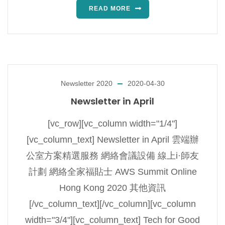
READ MORE
Newsletter 2020
2020-04-30
Newsletter in April
[vc_row][vc_column width="1/4"]
[vc_column_text] Newsletter in April 雲端辦
公室方案精選服務 網絡會議設備 線上i·師友
計劃 網絡全家福貼士 AWS Summit Online
Hong Kong 2020 其他資訊
[/vc_column_text][/vc_column][vc_column
width="3/4"][vc_column_text] Tech for Good