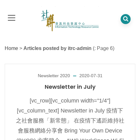
Home
>
Articles posted by itrc-admin
(: Page 6)
Newsletter 2020
2020-07-31
Newsletter in July
[vc_row][vc_column width="1/4"]
[vc_column_text] Newsletter in July 疫情下
之社會服務「新常態」 在疫情下遙距維持社
會服務網絡分享會 Bring Your Own Device