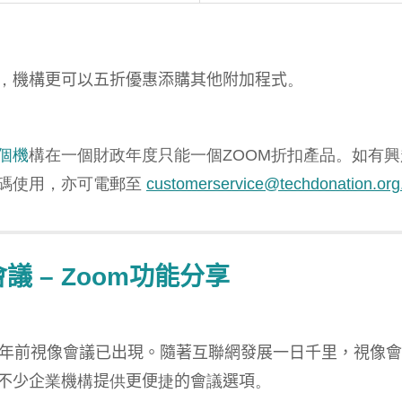
，
機構更可以五折優惠添購其他附加程式
。
個
機
構在一個財政年度只能一個ZOOM折扣產品。如有興
碼使用，亦可電郵至
customerservice@techdonation.org
會議
– Zoom
功能分享
年前視像會議已出現。隨著互聯網發展一日千里，視像會
不少企
業
機
構
提
供
更便
捷
的會
議
選項
。