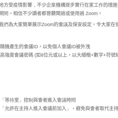
地方受疫情影響
，
不少企
業
機構逐步實行在家工
作
的措施
期
間
，相信不少讀者都曾聽聞過或使用過
Zoom
。
我
們
為大家簡單展示
Zoom
的會
議
及保安設定，令大家在
隨機產生的會議
ID
，以免個人會議
ID
被外洩
高強度會議密碼
(
如
8
位元或以上，以大細楷
+
數字
+
符號
「
等
待
室
」
控
制
與會者進入會
議
時
間
「
允許在主持人進入會議前加入
」
，避免與會者取代主