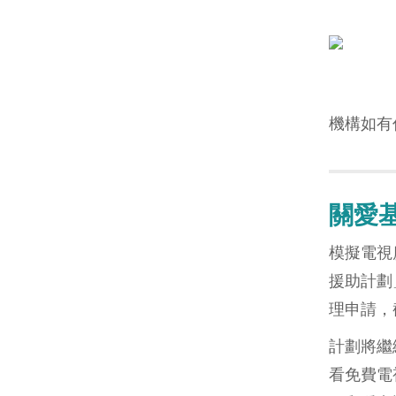
機構如有
關愛
模擬電視
援助計劃
理申請，
計劃將繼
看免費電