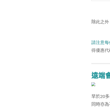
除
此之外
請注意每
得優惠代
遠端
早於
20
多
同時亦為