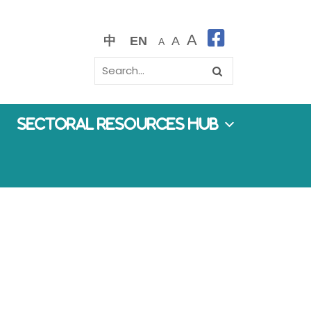
A
中
EN
A
A
Sectoral Resources Hub