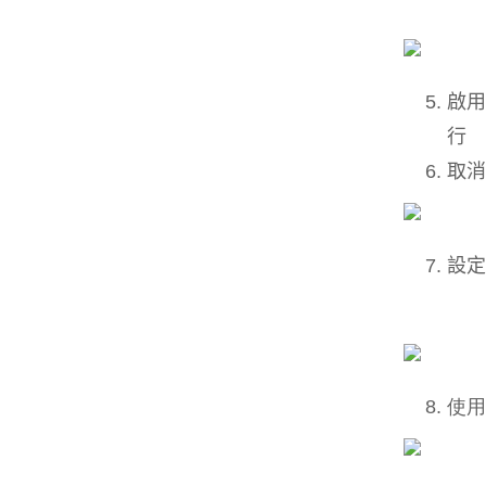
啟用
行
取消
設定
使用