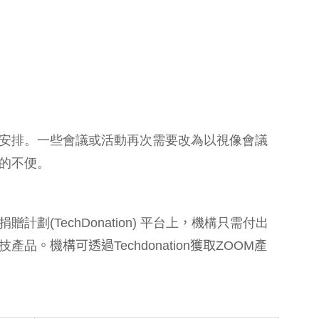
安排。一些會議或活動再次需要改為以視像會議
時的不便。
贈計劃(TechDonation) 平台上
，
機構只需付出
技產品
。機構可透過
Techdonation
獲取
ZOOM
產