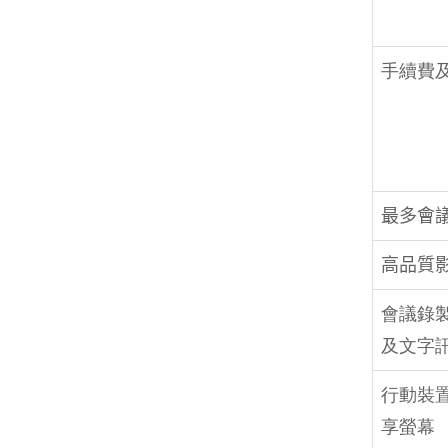
手續費
最多會
高品質
會議錄製
及文字
行動裝
享螢幕