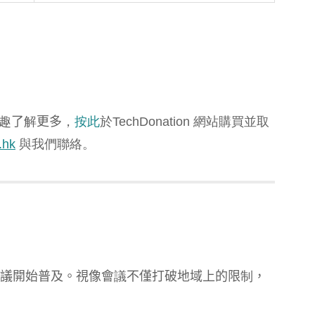
趣
了
解
更多
，
按此
於TechDonation 網站購買並取
.hk
與我們聯絡。
議開始普及。視像會
議
不僅打破地域上的限
制
，