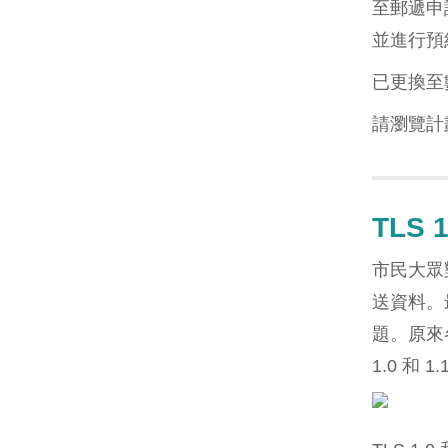
至郵遞申
並進行預
已更換至
請瀏覽計
TLS 
市民大眾
送資料。最
題。原來各大
1.0 和 1