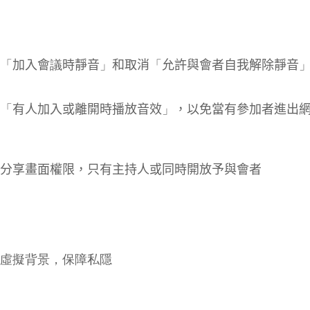
「
加入會
議
時靜音
」
和取消
「
允許與會者自我解除靜音
「
有人加入或離開時播放音效
」
，以免當有參加者進出
分享畫面權限，只有主持人或同時開放予與會者
虛擬背景，保障私隱