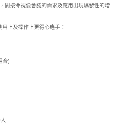
，間接令視像會議的需求及應用出現爆發性的增
使用上及操作上更得心應手：
組合)
持人