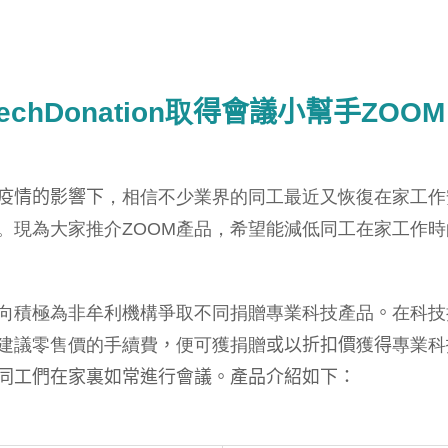
echDonation
取
得會議小幫手
ZOOM
疫情的影響下
，相信不少業界的同工最近又恢復在家工作
。現為大家推介ZOOM產品，希望能減低同工在家工作
向積極為非牟利機構爭取不同捐贈專業科技產品
。
在科技捐
建議零售價的手續費
，
便可獲捐贈
或以折扣價
獲
得
專業科
同工們在家裏如常進行會議。產品介紹如下：