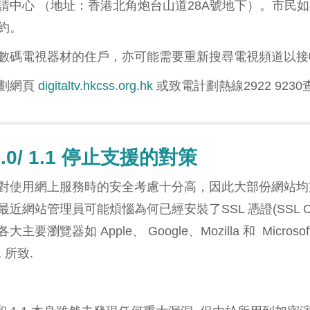
請中心 （地址：香港北角炮台山道28A號地下）。市民
約。
數碼電視器材的住戶，亦可能需要重新搜尋電視頻道以接
劃網頁
digitaltv.hkcss.org.hk
或致電計劃熱線2922 923
1.0/ 1.1 停止支援的對策
對使用網上服務時的安全考慮十分高，因此大部份網站均支
近網站管理員可能煩惱為何已經安裝了SSL 憑證(SSL Ce
主要瀏覽器如 Apple、 Google、Mozilla 和 Micro
.1 所致.