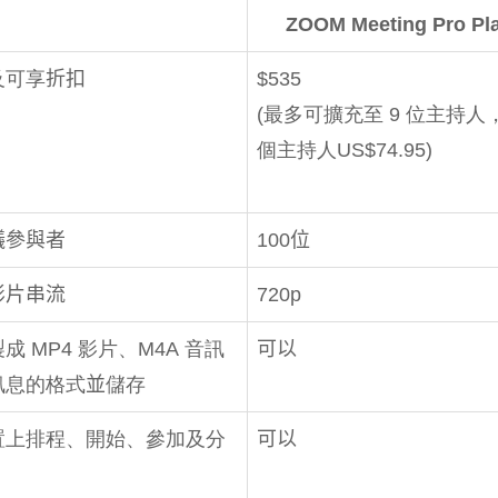
ZOOM Meeting Pro Pl
及可享
折扣
$535
(
最多可擴充至 9 位主持人
個主持人US$74.95)
議參與者
100
位
影片串流
720p
成 MP4 影片、M4A 音訊
可以
訊息的格式
並
儲存
置上排程、開始、參加及分
可以