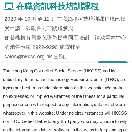
在職資訊科技培訓課程
2020 年 10 月至 12 月在職資訊科技培訓課程現已接
受申請，鼓勵各同工踴躍參與！
如若機構有興趣包班為機構同工培訓，請致電本中心
的銷售熱線 2922-9290 或電郵至
sales@hkcss.org.hk
查詢。
查閱更多
The Hong Kong Council of Social Service (HKCSS) and its
subsidiary, Information Technology Resource Centre (ITRC), are
trying our best to provide information on this website. We make
no expressed or implied warranties of the fitness for a particular
purpose or use with respect to any information, data or software
whatsoever in this website. Under no circumstances will HKCSS
nor ITRC be held liable to any third party who may choose to rely
© 2023 Information Technology Resource Centre.
on the information, data or software in this website for planning or