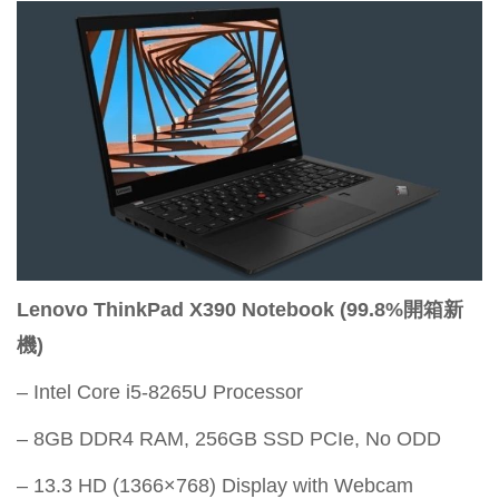
Lenovo ThinkPad X390 Notebook
(99.8%
開箱新
機
)
– Intel Core i5-8265U Processor
– 8GB DDR4 RAM, 256GB SSD PCIe, No ODD
– 13.3 HD (1366×768) Display with Webcam