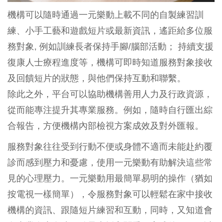
機構可以隨時通過一元樂動上載不同的自製練習訓
練、小手工藝和遊戲短片或最新資訊，遙距給多位服
務對象, 例如訓練長者保持手腳/腦部活動； 持續支援
復康人士療程進度等，機構可即時知道服務對象接收
及回饋短片的狀態，與他們保持互動和聯繫。
除此之外，平台可以協助機構善用人力及行政資源，
從而能專注提升其專業服務。例如，隨時自行匯出綜
合報告，方便機構內部檢視方案成效及對外匯報。
服務對象往往受到行動不便或身體不適而未能赴約覆
診而感到壓力和憂慮，使用一元樂動有助解決這些常
見的心理壓力。一元樂動用最簡單易明的操作（猶如
按電視一樣簡單），令服務對象可以輕鬆在家中接收
機構的資訊、跟隨短片練習和互動，同時，又知道會